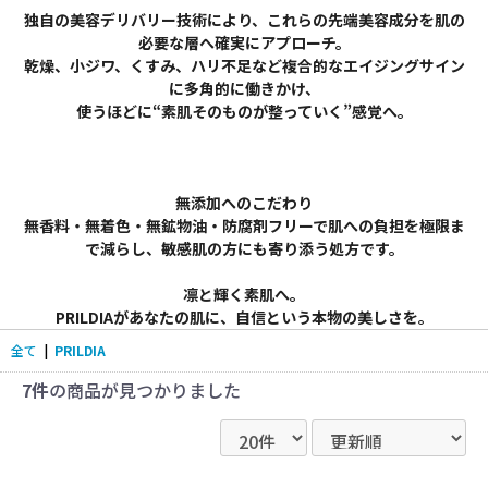
独自の美容デリバリー技術により、これらの先端美容成分を肌の
必要な層へ確実にアプローチ。
乾燥、小ジワ、くすみ、ハリ不足など複合的なエイジングサイン
に多角的に働きかけ、
使うほどに“素肌そのものが整っていく”感覚へ。
無添加へのこだわり
無香料・無着色・無鉱物油・防腐剤フリーで肌への負担を極限ま
で減らし、敏感肌の方にも寄り添う処方です。
凛と輝く素肌へ。
PRILDIAがあなたの肌に、自信という本物の美しさを。
全て
|
PRILDIA
7件
の商品が見つかりました